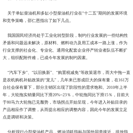
关于单缸柴油机和多缸小型柴油机行业在“十二五”期间的发展环境
和竞争策略，邵仁恩指出了如下几点。
我国国民经济尚处于工业化转型阶段，制约行业发展的一些结构性
矛盾和问题远未解决，原材料、燃料动力及用工成本一路上涨，作为
行业支撑的社会化、专业化、通用化配套企业停产转业者队伍不断扩
大，组织配附件难，已成今年发展的制约因素。
“汽车下乡”、“以旧换新”、“购置税减免”等政策退市，而大中拖一直
是农机购机补贴政策的“宠儿”，几年来已形成巨大的保有量，在161万
台社会保有量下，部分主销区出现了阶段性的需求饱和。2010年上半
年，大轮拖实销量同比下滑20%~23％，中轮拖同比下滑15％，目前大
于80马力大轮拖已见颓势，市场拐点开始呈现，今年进入补贴目录的
产品相应作了调整，从而提出相应的调整内容，因此今年的发展立足
点是调研和决策。
分析现行小型柴油机产品，燃油消耗指标与国外同类接近，排放指