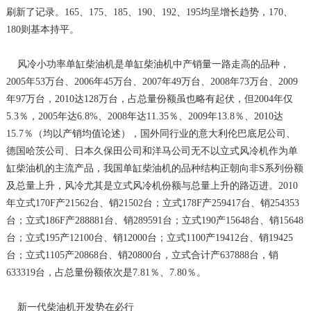
刷新了记录。165、175、185、190、192、195均呈增长趋势，170、
180则基本持平。
风冷小功率单缸柴油机是单缸柴油机中产销量一路走高的品种，
2005年53万台、2006年45万台、2007年49万台、2008年73万台、2009
年97万台，2010达128万台，占总量份额虽也略有起伏，但2004年仅
5.3％，2005年达6.8%、2008年达11.35％、2009年13.8％、2010达
15.7％（均以产销均值论述），国外同行业的意大利伦巴底尼公司、
德国哈茨公司、日本久保田公司和洋马公司无不以立式风冷机作为单
缸柴油机的主流产品，我国单缸柴油机的品种结构正朝向非S系列份额
及总量上升，风冷尤其是立式风冷机份额与总量上升的路迈进。2010
年立式170F产21562台、销21502台；立式178F产259417台、销254353
台；立式186F产288881台、销289591台；立式190产15648台、销15648
台；立式195产12100台、销12000台；立式1100产19412台、销19425
台；立式1105产20868台、销20800台，立式合计产637888台，销
633319台，占总量份额依次是7.81％、7.80％。
新一代柴油机开发势在必行