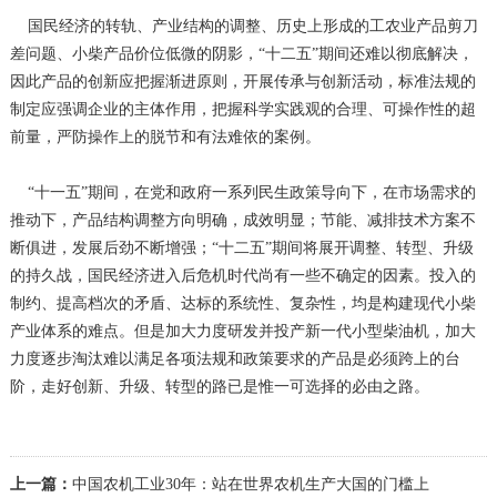
国民经济的转轨、产业结构的调整、历史上形成的工农业产品剪刀
差问题、小柴产品价位低微的阴影，“十二五”期间还难以彻底解决，
因此产品的创新应把握渐进原则，开展传承与创新活动，标准法规的
制定应强调企业的主体作用，把握科学实践观的合理、可操作性的超
前量，严防操作上的脱节和有法难依的案例。
“十一五”期间，在党和政府一系列民生政策导向下，在市场需求的
推动下，产品结构调整方向明确，成效明显；节能、减排技术方案不
断俱进，发展后劲不断增强；“十二五”期间将展开调整、转型、升级
的持久战，国民经济进入后危机时代尚有一些不确定的因素。投入的
制约、提高档次的矛盾、达标的系统性、复杂性，均是构建现代小柴
产业体系的难点。但是加大力度研发并投产新一代小型柴油机，加大
力度逐步淘汰难以满足各项法规和政策要求的产品是必须跨上的台
阶，走好创新、升级、转型的路已是惟一可选择的必由之路。
上一篇：
中国农机工业30年：站在世界农机生产大国的门槛上