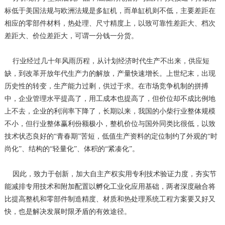
标低于美国法规与欧洲法规是多缸机，而单缸机则不低，主要差距在
相应的零部件材料，热处理、尺寸精度上，以致可靠性差距大、档次
差距大、价位差距大，可谓一分钱一分货。
行业经过几十年风雨历程，从计划经济时代生产不出来，供应短
缺，到改革开放年代生产力的解放，产量快速增长。上世纪末，出现
历史性的转变，生产能力过剩，供过于求。在市场竞争机制的拼搏
中，企业管理水平提高了，用工成本也提高了，但价位却不成比例地
上不去，企业的利润率下降了，长期以来，我国的小柴行业整体规模
不小，但行业整体赢利份额极小，整机价位与国外同类比很低，以致
技术状态良好的“青春期”苦短，低值生产资料的定位制约了外观的“时
尚化”、结构的“轻量化”、体积的“紧凑化”。
因此，致力于创新，加大自主产权实用专利技术验证力度，夯实节
能减排专用技术和附加配置以孵化工业化应用基础，两者深度融合将
比提高整机和零部件制造精度、材质和热处理系统工程方案要又好又
快，也是解决发展时限矛盾的有效途径。