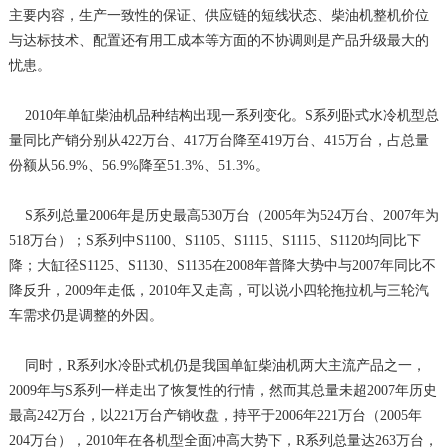
主要内容，生产一致性的保证、供应链的短线状态、柴油机整机价位
与达标技术、配置还有用工成本等方面的不协调则是产品升级最大的
忧患。
2010年单缸柴油机品种结构出现一系列变化。S系列卧式水冷机型总
量同比产销分别从422万台、417万台降至419万台、415万台，占总量
份额从56.9%、56.9%降至51.3%、51.3%。
S系列总量2006年是历史最高530万台（2005年为524万台、2007年为
518万台）；S系列中S1100、S1105、S1115、S1115、S1120均同比下
降；大缸径S1125、S1130、S1135在2008年普降大势中与2007年同比不
降反升，2009年走低，2010年又走高，可以说小四轮拖拉机与三轮汽
车需求仍是调整的外因。
同时，R系列水冷卧式机仍是我国单缸柴油机两大主流产品之一，
2009年与S系列一样走出了恢复性的行情，然而其总量未超2007年历史
最高242万台，以221万台产销收盘，持平于2006年221万台（2005年
204万台），2010年在各机型全面冲高大势下，R系列总量达263万台，