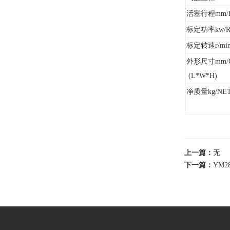
活塞行程mm/P
标定功率kw/R
标定转速r/min
外形尺寸mm/O
(L*W*H)
净质量kg/NET
上一篇：
无
下一篇：
YM2