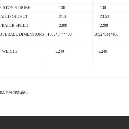
ISTON STROKE
130
130
ATED OUTPUT
21.2
23.53
/RATER SPEED
2200
2200
VERALL DIMENSIONS
1052*544*408
1052*544*408
 WEIGHT
≤240
≤240
8M/YM28柴油机