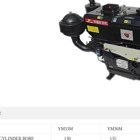
：
YM33M
YM36M
YLINDER BORE
130
135