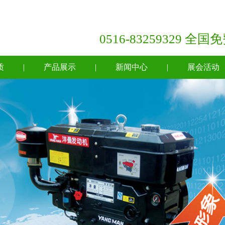
0516-83259329 全
质
|
产品展示
|
新闻中心
|
展会活动